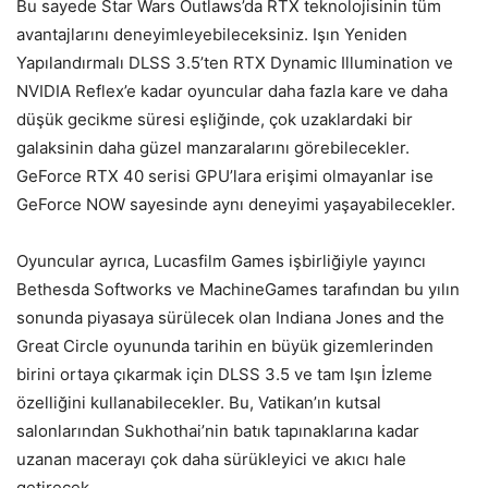
Bu sayede Star Wars Outlaws’da RTX teknolojisinin tüm
avantajlarını deneyimleyebileceksiniz. Işın Yeniden
Yapılandırmalı DLSS 3.5’ten RTX Dynamic Illumination ve
NVIDIA Reflex’e kadar oyuncular daha fazla kare ve daha
düşük gecikme süresi eşliğinde, çok uzaklardaki bir
galaksinin daha güzel manzaralarını görebilecekler.
GeForce RTX 40 serisi GPU’lara erişimi olmayanlar ise
GeForce NOW sayesinde aynı deneyimi yaşayabilecekler.
Oyuncular ayrıca, Lucasfilm Games işbirliğiyle yayıncı
Bethesda Softworks ve MachineGames tarafından bu yılın
sonunda piyasaya sürülecek olan Indiana Jones and the
Great Circle oyununda tarihin en büyük gizemlerinden
birini ortaya çıkarmak için DLSS 3.5 ve tam Işın İzleme
özelliğini kullanabilecekler. Bu, Vatikan’ın kutsal
salonlarından Sukhothai’nin batık tapınaklarına kadar
uzanan macerayı çok daha sürükleyici ve akıcı hale
getirecek.