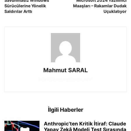
Savunmasız Windows
Microsoft 2024 Yazılımcı
Sürücülerine Yönelik
Maaşları – Rakamlar Dudak
Saldırılar Arttı
Uçuklatıyor
Mahmut SARAL
https://www.btgunlugu.com/
İlgili Haberler
Anthropic’ten Kritik İtiraf: Claude
Yapay Zekâ Modeli Test Sırasında