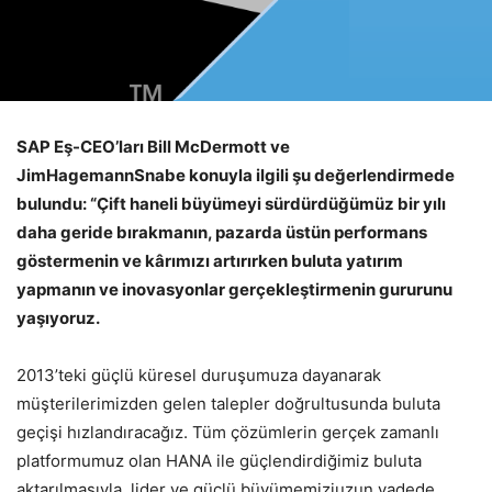
SAP Eş-CEO’ları Bill McDermott ve
JimHagemannSnabe konuyla ilgili şu değerlendirmede
bulundu: “Çift haneli büyümeyi sürdürdüğümüz bir yılı
daha geride bırakmanın, pazarda üstün performans
göstermenin ve kârımızı artırırken buluta yatırım
yapmanın ve inovasyonlar gerçekleştirmenin gururunu
yaşıyoruz.
2013’teki güçlü küresel duruşumuza dayanarak
müşterilerimizden gelen talepler doğrultusunda buluta
geçişi hızlandıracağız. Tüm çözümlerin gerçek zamanlı
platformumuz olan HANA ile güçlendirdiğimiz buluta
aktarılmasıyla, lider ve güçlü büyümemiziuzun vadede