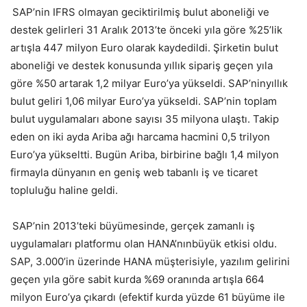
SAP’nin IFRS olmayan geciktirilmiş bulut aboneliği ve
destek gelirleri 31 Aralık 2013’te önceki yıla göre %25’lik
artışla 447 milyon Euro olarak kaydedildi. Şirketin bulut
aboneliği ve destek konusunda yıllık sipariş geçen yıla
göre %50 artarak 1,2 milyar Euro’ya yükseldi. SAP’ninyıllık
bulut geliri 1,06 milyar Euro’ya yükseldi. SAP’nin toplam
bulut uygulamaları abone sayısı 35 milyona ulaştı. Takip
eden on iki ayda Ariba ağı harcama hacmini 0,5 trilyon
Euro’ya yükseltti. Bugün Ariba, birbirine bağlı 1,4 milyon
firmayla dünyanın en geniş web tabanlı iş ve ticaret
topluluğu haline geldi.
SAP’nin 2013’teki büyümesinde, gerçek zamanlı iş
uygulamaları platformu olan HANA’nınbüyük etkisi oldu.
SAP, 3.000’in üzerinde HANA müşterisiyle, yazılım gelirini
geçen yıla göre sabit kurda %69 oranında artışla 664
milyon Euro’ya çıkardı (efektif kurda yüzde 61 büyüme ile