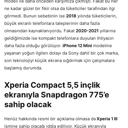
modeli ile daha önceden karşımıza çıkmıştı. Fakat bu her
ne kadar güzel bir fikir olsa da tüketiciler tarafından ilgi
görmedi. Bunun sebebinin ise
2018
yılında tüketicilerin,
büyük ekranlı telefonlara taleplerinin daha fazla
olmasından kaynaklanıyordu. Fakat
2020-2021
yıllarına
geldiğimizde ise kompakt telefonlara duyulan ihtiyacın
daha fazla olduğu görülüyor.
iPhone 12 Mini
modeline
yaşanan yoğun ilgilen dolayı da Sony dahil bir çok marka,
son teknolojiyi küçük ekrana sığdırmak için çalışmalara
başlamış durumda.
Xperia Compact 5,5 inçlik
ekranıyla Snapdragon 775’e
sahip olacak
Henüz hakkında resmi bir açıklama olmasa da
Xperia 1 III
ismine sahip olacağı iddia ediliyor. Küçük ekranıyla