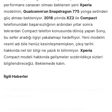
performans canavarı olması beklenen yeni
Xperia
modelinin,
Qualcomm’un Snapdragon
775
yonga setinden
güç alması bekleniyor.
2018
yılında
XZ2
ile
Compact
telefonundaki başarısızlığının ardından yıllar sonra
tekrardan Compact telefon konusunda dönüş yapan Sony,
bu sefer aradığı ilgiyi yakalamayı hedefliyor. Yeni modelin
resmi adı bile henüz kesinleşmemişken, çıkış tarihi
hakkında net bir bilgi ne yazık ki bilinmiyor.
Xperia
Compact modeli hakkında gelişmeler sızdırıldıkça sizleri
bilgilendireceğiz. Beklemede kalın.
İlgili Haberler
>> Sony Xperia 5 II özellikleri belli oldu! Amiral gemilerine
korku saçacak!
>> Sony Xperia 8 Lite yüksek fiyatı ile tanıtıldı!