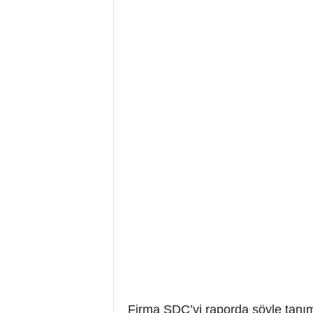
Firma SDC’yi raporda şöyle tanıml