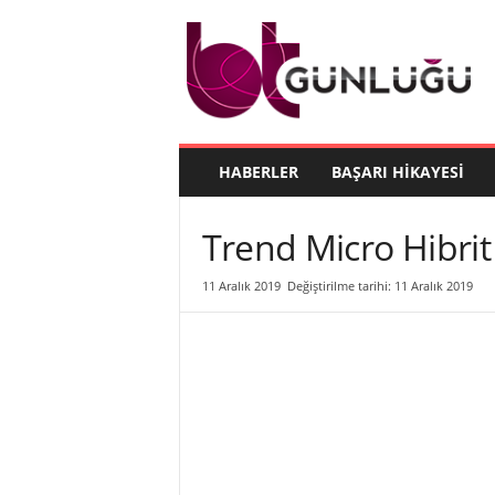
B
T
G
ü
n
l
ü
HABERLER
BAŞARI HIKAYESI
ğ
ü
Trend Micro Hibrit
11 Aralık 2019
Değiştirilme tarihi: 11 Aralık 2019