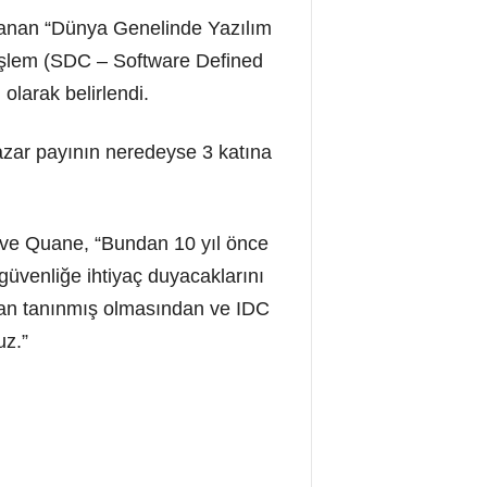
ırlanan “Dünya Genelinde Yazılım
i İşlem (SDC – Software Defined
olarak belirlendi.
pazar payının neredeyse 3 katına
eve Quane, “Bundan 10 yıl önce
 güvenliğe ihtiyaç duyacaklarını
ndan tanınmış olmasından ve IDC
uz.”