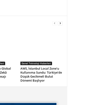
leri
Genel Teknoloji Haberleri
n Global
AWS, İstanbul Local Zone’u
 Zekâ
Kullanıma Sundu: Türkiye’de
esajı
Düşük Gecikmeli Bulut
Dönemi Başlıyor