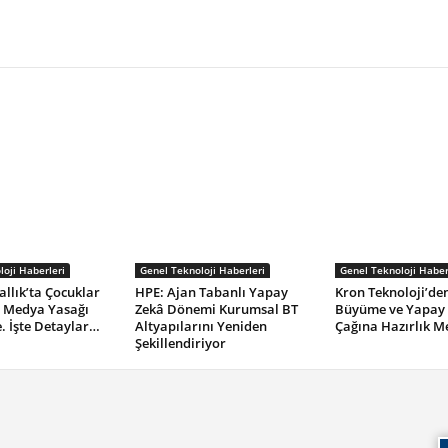
oji Haberleri
Genel Teknoloji Haberleri
Genel Teknoloji Haber
allık’ta Çocuklar
HPE: Ajan Tabanlı Yapay
Kron Teknoloji’de
l Medya Yasağı
Zekâ Dönemi Kurumsal BT
Büyüme ve Yapay
 İşte Detaylar…
Altyapılarını Yeniden
Çağına Hazırlık M
Şekillendiriyor