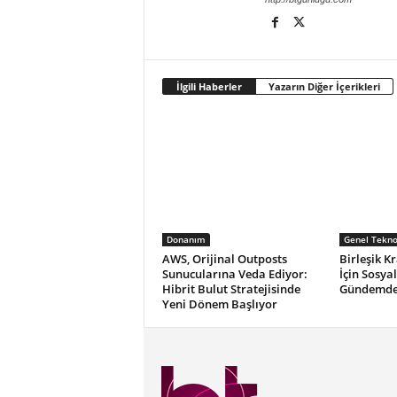
İlgili Haberler
Yazarın Diğer İçerikleri
Donanım
Genel Teknol
AWS, Orijinal Outposts
Birleşik Kr
Sunucularına Veda Ediyor:
İçin Sosya
Hibrit Bulut Stratejisinde
Gündemde.
Yeni Dönem Başlıyor