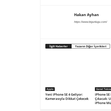
Hakan Ayhan
https://www.btgunlugu.com/
İlgili Haberler
Yazarın Diğer İçerikleri
Apple
Genel Teknol
Yeni iPhone SE 4 Geliyor:
iPhone SE
Kamerasıyla Dikkat Çekecek
Çıkacak: U
iPhone Mü