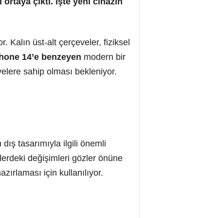
ortaya çıktı. İşte yeni cihazın
 Kalın üst-alt çerçeveler, fiziksel
hone 14’e benzeyen
modern bir
velere sahip olması bekleniyor.
ış tasarımıyla ilgili önemli
lerdeki değişimleri gözler önüne
zırlaması için kullanılıyor.