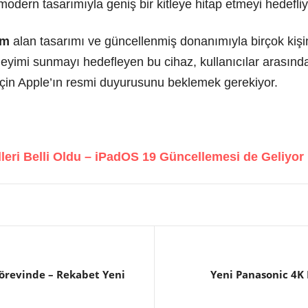
modern tasarımıyla geniş bir kitleye hitap etmeyi hedefliy
am
alan tasarımı ve güncellenmiş donanımıyla birçok kişini
yimi sunmayı hedefleyen bu cihaz, kullanıcılar arasında 
çin Apple’ın resmi duyurusunu beklemek gerekiyor.
eri Belli Oldu – iPadOS 19 Güncellemesi de Geliyor
Görevinde – Rekabet Yeni
Yeni Panasonic 4K 