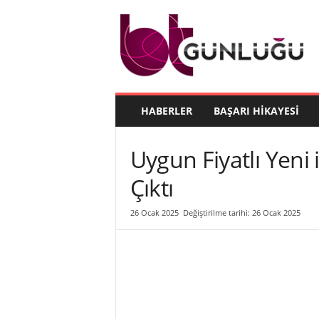
B
T
G
ü
n
l
ü
HABERLER
BAŞARI HIKAYESI
ğ
ü
Uygun Fiyatlı Yeni
Çıktı
26 Ocak 2025
Değiştirilme tarihi: 26 Ocak 2025