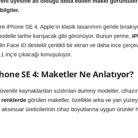
eni üyesine ait olduğu iddia edilen maket görüntüleri 
bilgiler.
e iPhone SE 4, Apple’ın klasik tasarımını geride bırakıyor.
odelle tarihe karışacak gibi görünüyor. Bunun yerine,
iP
lin Face ID destekli çentikli bir ekran ve daha ince çerçe
1 inç’e çıkacağı konuşuluyor.
Phone SE 4: Maketler Ne Anlatıyor?
üvenilir kaynaklardan sızdırılan dummy modeller, cihazın d
 renklerde
görülen maketler, özellikle arka ve yan yüzey
 aksesuar üreticilerinin cihaz boyutlarına uygun ürünler ha