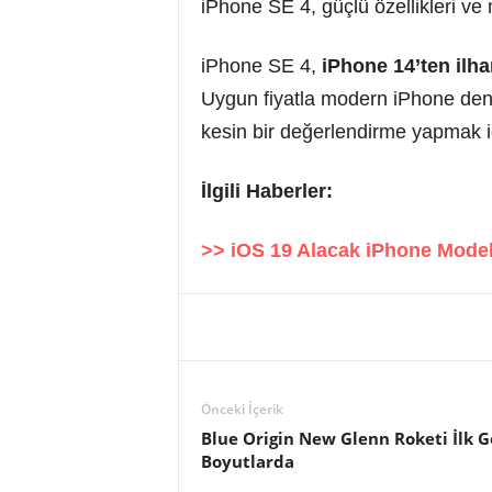
iPhone SE 4, güçlü özellikleri ve 
iPhone SE 4,
iPhone 14’ten ilh
Uygun fiyatla modern iPhone dene
kesin bir değerlendirme yapmak i
İlgili Haberler:
>> iOS 19 Alacak iPhone Modell
Önceki İçerik
Blue Origin New Glenn Roketi İlk 
Boyutlarda