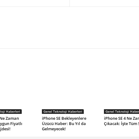
oji Haberleri
Genel Teknoloji Haberleri
Genel Teknoloji Haber
 Ne Zaman
iPhone SE Bekleyenlere
iPhone SE 4 Ne Z
ygun Fiyatlı
Üzücü Haber: Bu Yıl da
Çıkacak: İşte Tüm S
jdesi!
Gelmeyecek!