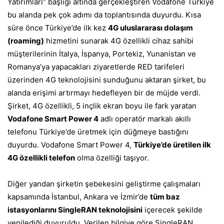
Yatırımları” başlığı altında gerçekleştiren Vodafone Türkiye
bu alanda pek çok adımı da toplantısında duyurdu. Kısa
süre önce Türkiye’de ilk kez
4G uluslararası dolaşım
(roaming)
hizmetini sunarak 4G özellikli cihaz sahibi
müşterilerinin İtalya, İspanya, Portekiz, Yunanistan ve
Romanya’ya yapacakları ziyaretlerde RED tarifeleri
üzerinden 4G teknolojisini sunduğunu aktaran şirket, bu
alanda erişimi artırmayı hedefleyen bir de müjde verdi.
Şirket, 4G özellikli, 5 inçlik ekran boyu ile fark yaratan
Vodafone Smart Power 4
adlı operatör markalı akıllı
telefonu Türkiye’de üretmek için düğmeye bastığını
duyurdu. Vodafone Smart Power 4,
Türkiye’de üretilen ilk
4G özellikli telefon
olma özelliği taşıyor.
Diğer yandan şirketin şebekesini geliştirme çalışmaları
kapsamında İstanbul, Ankara ve İzmir’de
tüm baz
istasyonlarını SingleRAN teknolojisini
içerecek şekilde
yenilediği duyuruldu. Verilen bilgiye göre SingleRAN