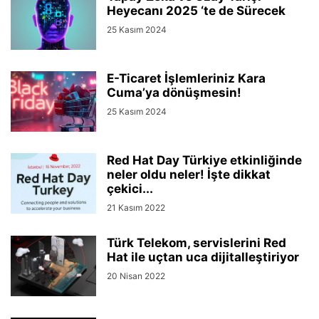
IPHONE
İŞ İLANLARI
KODLAMA
KORONAVIRÜS
KRIPTOPARA
Heyecanı 2025 ‘te de Sürecek
KUBERNETES
LG
MAGAZIN
MAKALELER
MICROSOFT
MOBIL
25 Kasım 2024
MOVIE
MYNET
NASIL YAPILIR
NETFLIX
ONEPLUS
OPPO
OTOMOBIL
OYUN
PLAYSTATION
POCO
REALME
REHBER
E-Ticaret İşlemleriniz Kara
RÖPORTAJ
SAMSUNG
SANALLAŞTIRMA
SAVUNMA SANAYII
Cuma’ya dönüşmesin!
SEKTÖRÜN İÇINDEN
SERIES
SONY
SOSYAL MEDYA
25 Kasım 2024
SOSYAL SORUMLULUK PROJELERI
TCL
TECH
TEKNOLOJI
TEKNOPARK
TELEGRAM
TELEKOM
TELEVIZYON
TEPE
Red Hat Day Türkiye etkinliğinde
TIKTOK
TRAVEL
TWITTER
neler oldu neler! İşte dikkat
çekici...
21 Kasım 2022
Türk Telekom, servislerini Red
Hat ile uçtan uca dijitalleştiriyor
20 Nisan 2022