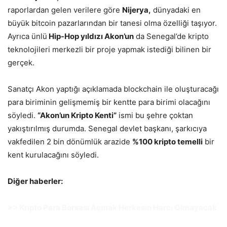
raporlardan gelen verilere göre
Nijerya,
dünyadaki en
büyük bitcoin pazarlarından bir tanesi olma özelliği taşıyor.
Ayrıca ünlü
Hip-Hop yıldızı Akon’un
da Senegal’de kripto
teknolojileri merkezli bir proje yapmak istediği bilinen bir
gerçek.
Sanatçı Akon yaptığı açıklamada blockchain ile oluşturacağı
para biriminin gelişmemiş bir kentte para birimi olacağını
söyledi.
“Akon’un Kripto Kenti”
ismi bu şehre çoktan
yakıştırılmış durumda. Senegal devlet başkanı, şarkıcıya
vakfedilen 2 bin dönümlük arazide
%100 kripto temelli
bir
kent kurulacağını söyledi.
Diğer haberler:
>> Kripto Para Borsası Açmak Herkesin Harcı Olmayacak