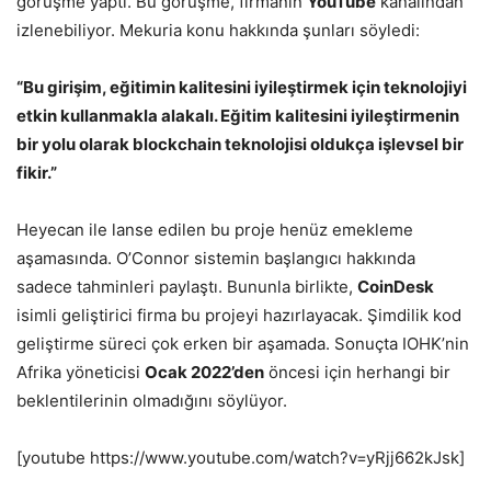
görüşme yaptı. Bu görüşme, firmanın
YouTube
kanalından
izlenebiliyor. Mekuria konu hakkında şunları söyledi:
“Bu girişim, eğitimin kalitesini iyileştirmek için teknolojiyi
etkin kullanmakla alakalı. Eğitim kalitesini iyileştirmenin
bir yolu olarak blockchain teknolojisi oldukça işlevsel bir
fikir.”
Heyecan ile lanse edilen bu proje henüz emekleme
aşamasında. O’Connor sistemin başlangıcı hakkında
sadece tahminleri paylaştı. Bununla birlikte,
CoinDesk
isimli geliştirici firma bu projeyi hazırlayacak. Şimdilik kod
geliştirme süreci çok erken bir aşamada. Sonuçta IOHK’nin
Afrika yöneticisi
Ocak 2022’den
öncesi için herhangi bir
beklentilerinin olmadığını söylüyor.
[youtube https://www.youtube.com/watch?v=yRjj662kJsk]