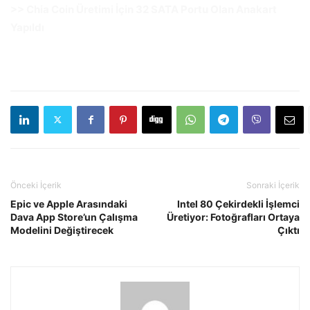
>> Chia Coin Üretimi İçin 32 SATA Portu Olan Anakart
Yapıldı
Önceki İçerik
Sonraki İçerik
Epic ve Apple Arasındaki
Intel 80 Çekirdekli İşlemci
Dava App Store’un Çalışma
Üretiyor: Fotoğrafları Ortaya
Modelini Değiştirecek
Çıktı