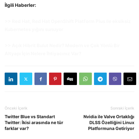
İlgili Haberler:
>> Red Hat, Red Hat OpenShift Platform Plus ile eksiksiz
Kubernetes yığını sunuyor
>> Açık Hibrit Bulut Nedir? Modern ve Çok Yönlü Bir
Altyapı İçin Nelere İhtiyacınız Var?
Önceki İçerik
Sonraki İçerik
Twitter Blue vs Standart
Nvidia ile Valve Ortaklığı
Twitter: İkisi arasında ne tür
DLSS Özelliğini Linux
farklar var?
Platformuna Getiriyor