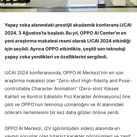
Yapay zeka alanındaki prestijli akademik konferans IJCAI
2024, 3 Ağustos’ta başladı. Bu yıl, OPPO AI Center’ın en
yeni araştırma makalesi resmi olarak IJCAI 2024 etkinliği
için seçildi. Ayrıca OPPO etkinlikte, çeşitli son teknoloji
yapay zeka yenilikleri ve özelliklerini sergiledi.
IJCAI 2024 konferansında, OPPO AI Merkezi’nin en son
araştırma makalesi olan “Zero-shot High-fidelity and Pose-
controllable Character Animation” (Zero-shot Yüksek
Kaliteli ve Kontrol Edilebilir Poz Karakter Animasyonu) öne
çıktı ve OPPO’nun teknoloji uzmanlığını ve AI alanındaki
istikrarlı ilerlemesini bir kez daha gözler önüne serdi.
OPPO AI Merkezi, I2V (görüntüden video) alanında en
yaygın sorunlar olan tutarsız karakter görünümleri ve zayıf