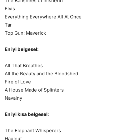
The Banshees of Inisherin
Elvis
Everything Everywhere All At Once
Tár
Top Gun: Maverick
En iyi belgesel:
All That Breathes
All the Beauty and the Bloodshed
Fire of Love
A House Made of Splinters
Navalny
En iyi kısa belgesel:
The Elephant Whisperers
Haulout