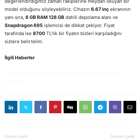
değerlendirdiğimiz zaman rakiplerine meydan okuyan bir
model olduğunu söyleyebiliriz. Cihazın
6.67 inç
ekranının
yanı sıra,
6 GB RAM 128 GB
dahili depolama alanı ve
Snapdragon 695
işlemcisi de dikkat çekiyor. Fiyat
tarafında ise
8700
TL’lik bir fiyatın bizleri karşıladığını
sizlere belirtelim.
İlgili Haberler
>> Reklamlı Netflix’e İlgi Var mı? Türkiye’ye Ne Zaman
Gelecek?
Önceki İçerik
Sonraki İçerik