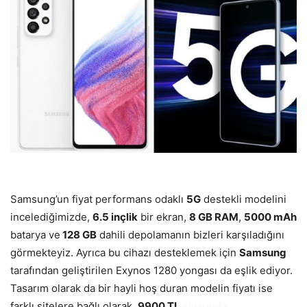
Samsung’un fiyat performans odaklı
5G
destekli modelini
incelediğimizde,
6.5 inçlik
bir ekran,
8 GB RAM
,
5000 mAh
batarya ve
128 GB
dahili depolamanın bizleri karşıladığını
görmekteyiz. Ayrıca bu cihazı desteklemek için
Samsung
tarafından geliştirilen Exynos 1280 yongası da eşlik ediyor.
Tasarım olarak da bir hayli hoş duran modelin fiyatı ise
farklı sitelere bağlı olarak,
9900 TL
civarında.