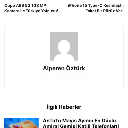
Oppo A98 5G 108 MP
iPhone 15 Type-C Kesinleşti:
Kamera İle Türkiye Yolcusu!
Fakat Bir Pürüz Var!
Alperen Öztürk
https://www.btgunlugu.com/
İlgili Haberler
AnTuTu Mayıs Ayının En Güçlü
Amiral Gemisi Katili Telefonları!