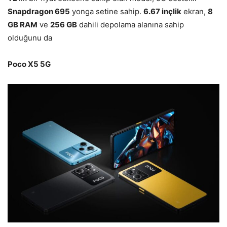
Snapdragon 695
yonga setine sahip.
6.67 inçlik
ekran,
8
GB RAM
ve
256 GB
dahili depolama alanına sahip
olduğunu da
Poco X5 5G