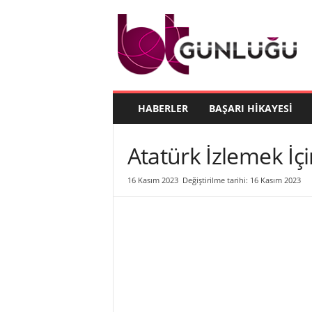
B
T
G
ü
n
l
ü
HABERLER
BAŞARI HIKAYESI
ğ
ü
Atatürk İzlemek İç
16 Kasım 2023
Değiştirilme tarihi: 16 Kasım 2023