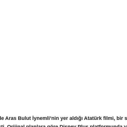
de Aras Bulut İynemli’nin yer aldığı Atatürk filmi, b
. Orijinal planlara göre Disney Plus platformunda y