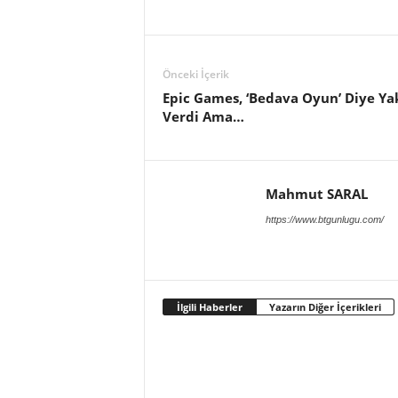
Önceki İçerik
Epic Games, ‘Bedava Oyun’ Diye Yak
Verdi Ama…
Mahmut SARAL
https://www.btgunlugu.com/
İlgili Haberler
Yazarın Diğer İçerikleri