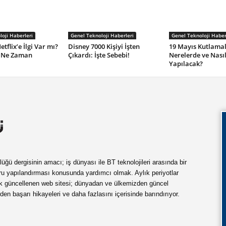
oji Haberleri
Genel Teknoloji Haberleri
Genel Teknoloji Haber
tflix’e İlgi Var mı?
Disney 7000 Kişiyi İşten
19 Mayıs Kutlamal
e Ne Zaman
Çıkardı: İşte Sebebi!
Nerelerde ve Nası
Yapılacak?
ü dergisinin amacı; iş dünyası ile BT teknolojileri arasında bir
ru yapılandırması konusunda yardımcı olmak. Aylık periyotlar
ük güncellenen web sitesi; dünyadan ve ülkemizden güncel
rden başarı hikayeleri ve daha fazlasını içerisinde barındırıyor.