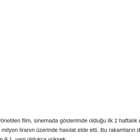
etilen film, sinemada gösterimde olduğu ilk 2 haftalık d
 milyon liranın üzerinde hasılat elde etti. Bu rakamların 
n 9.1, yani oldukça yüksek.