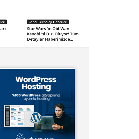
leri
Genel Teknoloji Haberleri
arı
Star Wars ‘ın Obi-Wan
l
Kenobi ‘si Dizi Oluyor! Tüm
Detaylar Haberimizde…