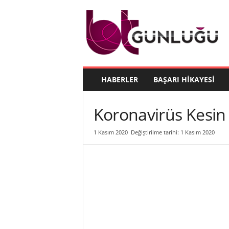
B
T
G
ü
n
l
ü
HABERLER
BAŞARI HIKAYESI
ğ
ü
Koronavirüs Kesin 
1 Kasım 2020
Değiştirilme tarihi: 1 Kasım 2020