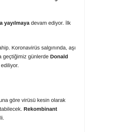
la yayılmaya
devam ediyor. İlk
ahip. Koronavirüs salgınında, aşı
a geçtiğimiz günlerde
Donald
ediliyor.
na göre virüsü kesin olarak
atabilecek.
Rekombinant
i.