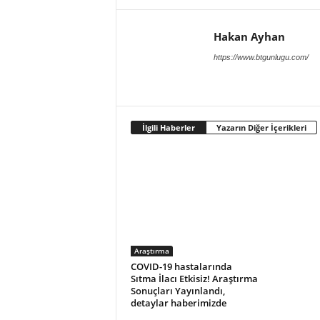
Hakan Ayhan
https://www.btgunlugu.com/
İlgili Haberler
Yazarın Diğer İçerikleri
Araştırma
COVID-19 hastalarında
Sıtma İlacı Etkisiz! Araştırma
Sonuçları Yayınlandı,
detaylar haberimizde