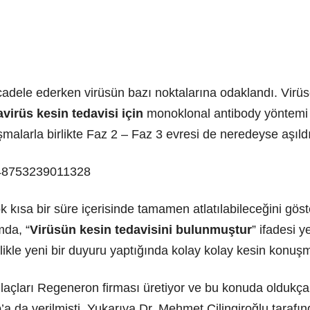
cadele ederken virüsün bazı noktalarına odaklandı. Virüse 
virüs kesin tedavisi
için
monoklonal antibody yöntemi 
malarla birlikte Faz 2 – Faz 3 evresi de neredeyse aşıldı
1948753239011328
 kısa bir süre içerisinde tamamen atlatılabileceğini göste
mda, “
Virüsün kesin tedavisini bulunmuştur
” ifadesi y
llikle yeni bir duyuru yaptığında kolay kolay kesin konuşm
 ilaçları Regeneron firması üretiyor ve bu konuda oldukça
’a da verilmişti. Yukarıya Dr. Mehmet Çilingiroğlu tarafı