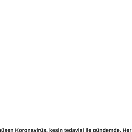
üşen Koronavirüs, kesin tedavisi ile gündemde. Her