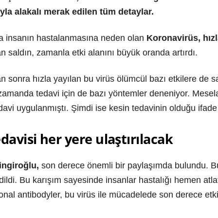
la alakalı merak edilen tüm detaylar.
da insanın hastalanmasına neden olan
Koronavirüs, hız
 saldın, zamanla etki alanını büyük oranda artırdı.
 sonra hızla yayılan bu virüs ölümcül bazı etkilere de s
zamanda tedavi için de bazı yöntemler deneniyor. Mesel
avi uygulanmıştı. Şimdi ise kesin tedavinin olduğu ifade 
davisi her yere ulaştırılacak
ingiroğlu,
son derece önemli bir paylaşımda bulundu. Bu
edildi. Bu karışım sayesinde insanlar hastalığı hemen atl
onal antibodyler, bu virüs ile mücadelede son derece etkil