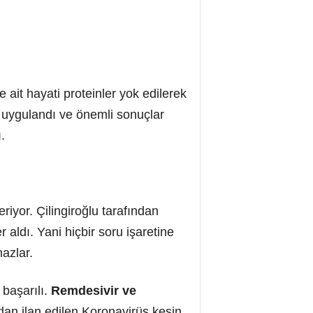
ait hayati proteinler yok edilerek
uygulandı ve önemli sonuçlar
.
riyor. Çilingiroğlu tarafından
er aldı. Yani hiçbir soru işaretine
azlar.
 başarılı.
Remdesivir ve
ndan ilan edilen
Koronavirüs kesin