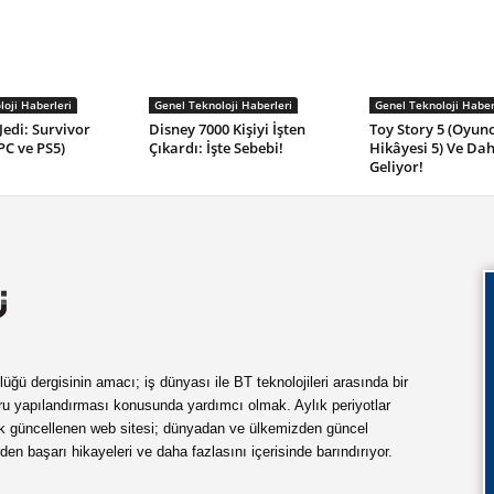
oji Haberleri
Genel Teknoloji Haberleri
Genel Teknoloji Haber
Jedi: Survivor
Disney 7000 Kişiyi İşten
Toy Story 5 (Oyun
PC ve PS5)
Çıkardı: İşte Sebebi!
Hikâyesi 5) Ve Dah
Geliyor!
ü dergisinin amacı; iş dünyası ile BT teknolojileri arasında bir
ru yapılandırması konusunda yardımcı olmak. Aylık periyotlar
ük güncellenen web sitesi; dünyadan ve ülkemizden güncel
rden başarı hikayeleri ve daha fazlasını içerisinde barındırıyor.