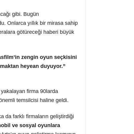
cağı gibi. Bugün
. Onlarca yıllık bir mirasa sahip
eralara götüreceği haberi büyük
film’in zengin oyun seçkisini
urmaktan heyean duyuyor.”
ı yakalayan firma 90larda
nemli temsilcisi haline geldi.
da farklı firmaların geliştirdiği
obil ve sosyal oyunlara