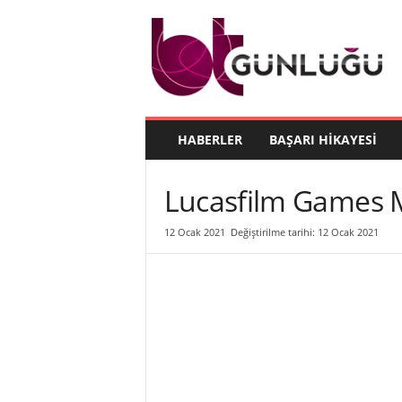
B
T
G
ü
n
l
ü
HABERLER
BAŞARI HIKAYESI
ğ
ü
Lucasfilm Games M
12 Ocak 2021
Değiştirilme tarihi: 12 Ocak 2021