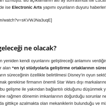
ı üzmüştü. Bu açıklamanın altı ay sonrasında ise LucasA
nde ise
Electronic Arts
yapımı oyunların duyuru haberler
com/watch?v=sKVWJNa3uqE]
eleceği ne olacak?
 yeniden kendi oyunlarını geliştireceği anlamını verdi
r alan
“en iyi stüdyolarla geliştirme ortaklarının süre
ın süreceğinin özellikle belirtilmesi Disney’in oyun sek
atmak gerekirse firmanın önemli Star Wars dışı markaların
n bu gelişme ile yakından bağlantılı olduğunu düşünmek 
sine rağmen dönemin imkanlarının doğurduğu sorunlar ne
rda gittikçe azalmakta olan mekaniklerin bulunduğu ve miz