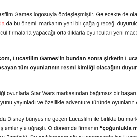
casfilm Games logosuyla özdeşleşmiştir. Gelecekte de ola
da
da bu önemli markanın yeni bir çağa gireceği duyuruldu
ül firmalarla yapacağı ortaklıklarla oyuncuları yeni mac
om, Lucasfilm Games’in bundan sonra şirketin Lucas
psayan tüm oyunlarının resmi kimliği olacağını duy
diği oyunlarla Star Wars markasından bağımsız bir başar
yunu yayınladı ve özellikle adventure türünde oyunların ö
da Disney bünyesine geçen Lucasfilm ile birlikte bu marka 
işlemleriyle uğraştı. O dönemde firmanın
“çoğunlukla m