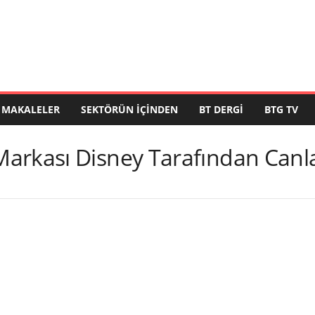
MAKALELER
SEKTÖRÜN İÇINDEN
BT DERGI
BTG TV
arkası Disney Tarafından Canlan