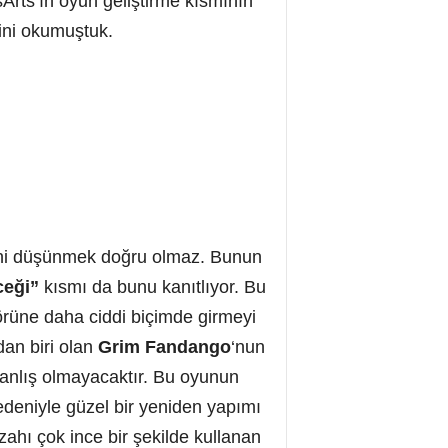
rts’ın oyun geliştirme kısmının
ini okumuştuk.
ğini düşünmek doğru olmaz. Bunun
ceği”
kısmı da bunu kanıtlıyor. Bu
törüne daha ciddi biçimde girmeyi
dan biri olan
Grim Fandango
‘nun
yanlış olmayacaktır. Bu oyunun
deniyle güzel bir yeniden yapımı
ahı çok ince bir şekilde kullanan