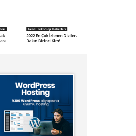
leri
Genel Teknoloji Haberleri
cak
2022 En Çok İzlenen Diziler.
ası
Bakın Birinci Kim!