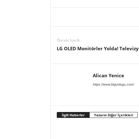
Önceki İçerik
LG OLED Monitörler Yolda! Televizy
Alican Yenice
https://www.btgunlugu.com/
İlgili Haberler
Yazarın Diğer İçerikleri