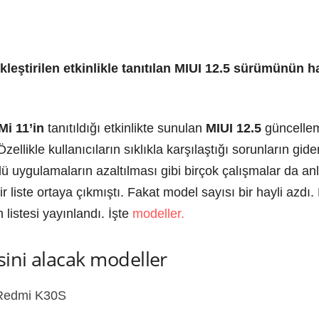
leştirilen etkinlikle tanıtılan MIUI 12.5 sürümünün 
Mi 11’in
tanıtıldığı etkinlikte sunulan
MIUI 12.5
güncelleme
zellikle kullanıcıların sıklıkla karşılaştığı sorunların gider
lü uygulamaların azaltılması gibi birçok çalışmalar da anla
r liste ortaya çıkmıştı. Fakat model sayısı bir hayli azd
 listesi yayınlandı. İşte
modeller.
ini alacak modeller
 Redmi K30S