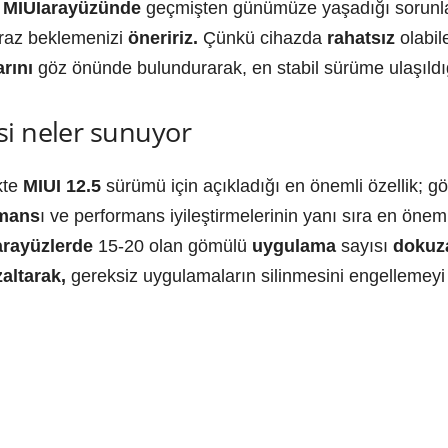
n
MIUIarayüzünde
geçmişten günümüze yaşadığı sorunla
raz beklemenizi
öneririz.
Çünkü cihazda
rahatsız
olabile
rını
göz önünde bulundurarak, en stabil sürüme ulaşıldı
si neler sunuyor
kte
MIUI 12.5
sürümü için açıkladığı en önemli özellik; 
rmans
ı ve performans iyileştirmelerinin yanı sıra en ön
arayüzlerde
15-20 olan gömülü
uygulama
sayısı
dokuz
zaltarak,
gereksiz uygulamaların silinmesini engellemeyi 