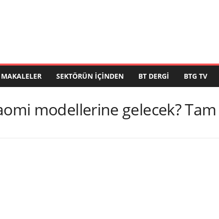
MAKALELER
SEKTÖRÜN İÇINDEN
BT DERGI
BTG TV
aomi modellerine gelecek? Tam 