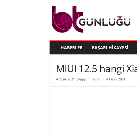
B
T
G
ü
n
l
ü
HABERLER
BAŞARI HIKAYESI
ğ
ü
MIUI 12.5 hangi Xi
4 Ocak 2021
Değiştirilme tarihi: 4 Ocak 2021