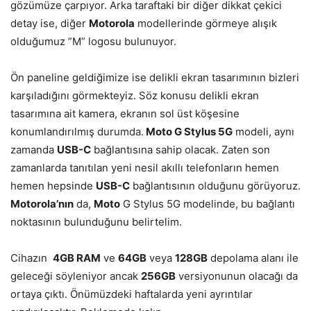
gözümüze çarpıyor. Arka taraftaki bir diğer dikkat çekici
detay ise, diğer
Motorola
modellerinde görmeye alışık
olduğumuz ”M” logosu bulunuyor.
Ön paneline geldiğimize ise delikli ekran tasarımının bizleri
karşıladığını görmekteyiz. Söz konusu delikli ekran
tasarımına ait kamera, ekranın sol üst köşesine
konumlandırılmış durumda.
Moto G Stylus 5G
modeli, aynı
zamanda
USB-C
bağlantısına sahip olacak. Zaten son
zamanlarda tanıtılan yeni nesil akıllı telefonların hemen
hemen hepsinde
USB-C
bağlantısının olduğunu görüyoruz.
Motorola’nın
da,
Moto
G Stylus 5G modelinde, bu bağlantı
noktasının bulunduğunu belirtelim.
Cihazın
4GB RAM
ve
64GB
veya
128GB
depolama alanı ile
geleceği söyleniyor ancak
256GB
versiyonunun olacağı da
ortaya çıktı. Önümüzdeki haftalarda yeni ayrıntılar