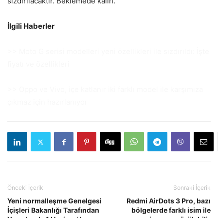
sızdırılacaktır. Beklemede kalın.
İlgili Haberler
>> Moto G serisi modelleri yeni özellikleri ile sızdırıldı: İşte
fiyatı ve özellikleri
>> Oppo ve Vivo, içe katlanır iki farklı model ile karşımıza
çıkmaz için hazırlanıyor
Önceki İçerik
Sonraki İçerik
Yeni normalleşme Genelgesi
Redmi AirDots 3 Pro, bazı
İçişleri Bakanlığı Tarafından
bölgelerde farklı isim ile