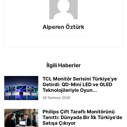
Alperen Öztürk
https://www.btgunlugu.com/
İlgili Haberler
TCL Monitör Serisini Türkiye’ye
Getirdi: QD-Mini LED ve OLED
Teknolojileriyle Oyun...
29 Temmuz 2026
Philips Çift Taraflı Monitörünü
Tanıttı: Dünyada Bir İlk Türkiye’de
Satışa Çıkıyor