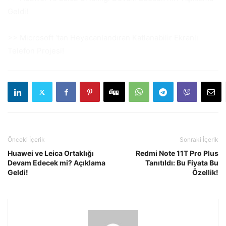
Geldi!
>> Microsoft ‘tan Heyecanlandıran Katlanabilir Ekranlı
Telefon Projesi!
Önceki İçerik
Sonraki İçerik
Huawei ve Leica Ortaklığı
Redmi Note 11T Pro Plus
Devam Edecek mi? Açıklama
Tanıtıldı: Bu Fiyata Bu
Geldi!
Özellik!