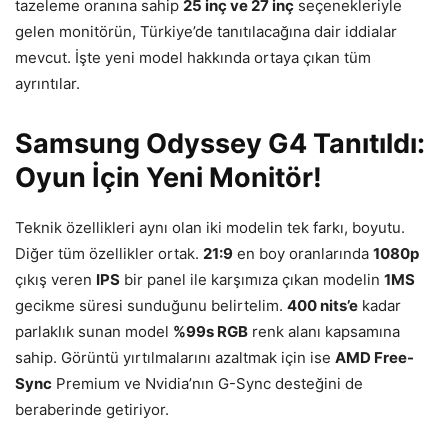
tazeleme oranına sahip
25 inç ve 27 inç
seçenekleriyle
gelen monitörün, Türkiye’de tanıtılacağına dair iddialar
mevcut. İşte yeni model hakkında ortaya çıkan tüm
ayrıntılar.
Samsung Odyssey G4 Tanıtıldı:
Oyun İçin Yeni Monitör!
Teknik özellikleri aynı olan iki modelin tek farkı, boyutu.
Diğer tüm özellikler ortak.
21:9
en boy oranlarında
1080p
çıkış veren
IPS
bir panel ile karşımıza çıkan modelin
1MS
gecikme süresi sunduğunu belirtelim.
400 nits’e
kadar
parlaklık sunan model
%99s RGB
renk alanı kapsamına
sahip. Görüntü yırtılmalarını azaltmak için ise
AMD Free-
Sync
Premium ve Nvidia’nın G-Sync desteğini de
beraberinde getiriyor.