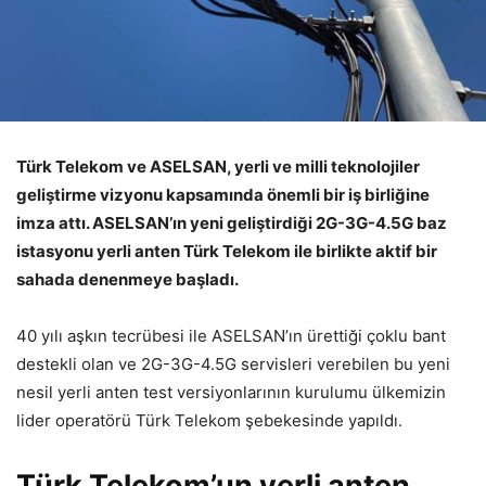
Türk Telekom ve ASELSAN, yerli ve milli teknolojiler
geliştirme vizyonu kapsamında önemli bir iş birliğine
imza attı. ASELSAN’ın yeni geliştirdiği 2G-3G-4.5G baz
istasyonu yerli anten Türk Telekom ile birlikte aktif bir
sahada denenmeye başladı.
40 yılı aşkın tecrübesi ile ASELSAN’ın ürettiği çoklu bant
destekli olan ve 2G-3G-4.5G servisleri verebilen bu yeni
nesil yerli anten test versiyonlarının kurulumu ülkemizin
lider operatörü Türk Telekom şebekesinde yapıldı.
Türk Telekom’un yerli anten