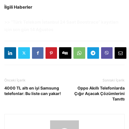
İlgili Haberler
>>
“Türk Telekom İstanbul 24 Saat Boostrace” kayıtları
için son gün 14 Ağustos
Önceki İçerik
Sonraki İçerik
4000 TL altı en iyi Samsung
Oppo Akıllı Telefonlarda
telefonlar: Bu liste can yakar!
Çığır Açacak Çözümlerini
Tanıttı