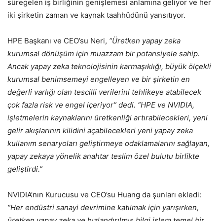
süregelen iş birliğinin genişlemesi anlamına geliyor ve her
iki şirketin zaman ve kaynak taahhüdünü yansıtıyor.
HPE Başkanı ve CEO’su Neri,
“Üretken yapay zeka
kurumsal dönüşüm için muazzam bir potansiyele sahip.
Ancak yapay zeka teknolojisinin karmaşıklığı, büyük ölçekli
kurumsal benimsemeyi engelleyen ve bir şirketin en
değerli varlığı olan tescilli verilerini tehlikeye atabilecek
çok fazla risk ve engel içeriyor” dedi. “HPE ve NVIDIA,
işletmelerin kaynaklarını üretkenliği artırabilecekleri, yeni
gelir akışlarının kilidini açabilecekleri yeni yapay zeka
kullanım senaryoları geliştirmeye odaklamalarını sağlayan,
yapay zekaya yönelik anahtar teslim özel bulutu birlikte
geliştirdi.”
NVIDIA’nın Kurucusu ve CEO’su Huang da şunları ekledi:
“Her endüstri sanayi devrimine katılmak için yarışırken,
üretken yapay zeka ve hızlandırılmış bilgi işlem temel bir