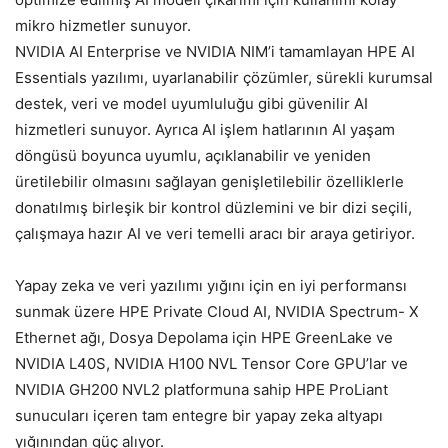
mikro hizmetler sunuyor.
NVIDIA AI Enterprise ve NVIDIA NIM’i tamamlayan HPE AI
Essentials yazılımı, uyarlanabilir çözümler, sürekli kurumsal
destek, veri ve model uyumluluğu gibi güvenilir AI
hizmetleri sunuyor. Ayrıca AI işlem hatlarının AI yaşam
döngüsü boyunca uyumlu, açıklanabilir ve yeniden
üretilebilir olmasını sağlayan genişletilebilir özelliklerle
donatılmış birleşik bir kontrol düzlemini ve bir dizi seçili,
çalışmaya hazır AI ve veri temelli aracı bir araya getiriyor.
Yapay zeka ve veri yazılımı yığını için en iyi performansı
sunmak üzere HPE Private Cloud AI, NVIDIA Spectrum- X
Ethernet ağı, Dosya Depolama için HPE GreenLake ve
NVIDIA L40S, NVIDIA H100 NVL Tensor Core GPU’lar ve
NVIDIA GH200 NVL2 platformuna sahip HPE ProLiant
sunucuları içeren tam entegre bir yapay zeka altyapı
yığınından güç alıyor.