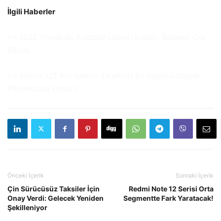
İlgili Haberler
>> 2022 Yılında Bu Kriptolar Uzaya Uçabilir: Beklenti Çok
Büyük,
>> Xiaomi 12T Pro İşlemci Tarafında En Güçlüsü Olacak:
iPhone’cular Üzgün!
Önceki İçerik
Sonraki İçerik
Çin Sürücüsüz Taksiler İçin
Redmi Note 12 Serisi Orta
Onay Verdi: Gelecek Yeniden
Segmentte Fark Yaratacak!
Şekilleniyor