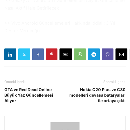
>> Galaxy A11 Android 11 Güncellemesi Alıyor: Güncelleme
Nasıl Aktif Hale Getirilecek
>> Vivo Android Güncellemeleri Hakkında İddialı: 3 Yıl
Destek Vereceğiz
Önceki İçerik
Sonraki İçerik
GTA ve Red Dead Online
Nokia C20 Plus ve C30
Büyük Yaz Güncellemesi
modelleri devasa bataryaları
Alıyor
ile ortaya çıktı