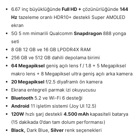
6.67 inç büyüklüğünde
Full HD +
çözünürlüğünde
144
Hz
tazeleme oranlı HDR10+ destekli Super AMOLED
ekran
5G 5 nm mimarili Qualcomm
Snapdragon
888 yonga
seti
8 GB 12 GB ve 16 GB LPDDR4X RAM
256 GB ve 512 GB dahili depolama birimi
64 Megapiksel
geniş açılı lens f / 1.8 + 5 Megapiksel
makro lens + 8 Megapiksel ultra geniş açılı arka kamera
20 Megapiksel
f/2.5 diyaframlı ön kamera
Ekrana entegreli parmak izi okuyucusu
Bluetooth
5.2 ve Wi-Fi 6 desteği
Android
11 işletim sistemi (Joy UI 12.5)
120W
hızlı şarj destekli
4.500 mAh
kapasiteli batarya
(15 dakikada 0’dan tam dolum performansı)
Black,
Dark Blue,
Silver
renk seçenekleri