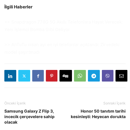
İlgili Haberler
>> Snapdragon 778G 5G Akıllı Telefonlara Hayat Verecek:
Yeni İşlemci Bomba Gibi Geliyor
>> AnTuTu nisan ayı en iyi telefonlar açıklandı: Zirvedeki
model şaşırtmadı
Önceki İçerik
Sonraki İçerik
Samsung Galaxy Z Flip 3,
Honor 50 tanıtım tarihi
incecik çerçevelere sahip
kesinleşti: Heyecan dorukta
olacak