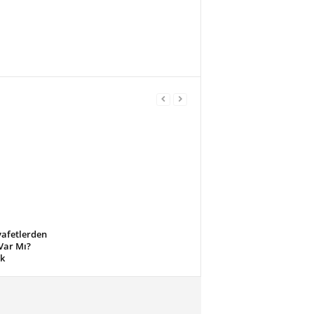
afetlerden
Var Mı?
ık