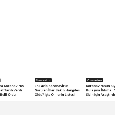
Coronavirus
Coronavirus
ca Koronavirüs
En Fazla Koronavirüs
Koronavirüsün Kıy
Net Tarih Verdi
Görülen İller Bakın Hangileri
Bulaşma İhtimali 
 Belli Oldu
Oldu? İşte O İllerin Listesi
Sizin İçin Araştırd