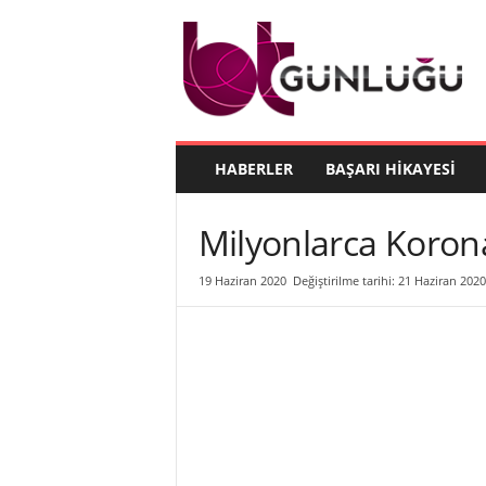
B
T
G
ü
n
l
ü
HABERLER
BAŞARI HIKAYESI
ğ
ü
Milyonlarca Koronav
19 Haziran 2020
Değiştirilme tarihi: 21 Haziran 2020