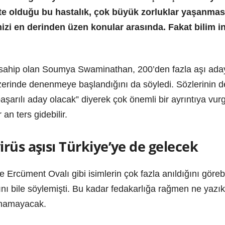
te olduğu bu hastalık, çok büyük zorluklar yaşanmas
mizi en derinden üzen konular arasında. Fakat bilim i
sahip olan Soumya Swaminathan, 200’den fazla aşı adayı 
üzerinde denenmeye başlandığını da söyledi. Sözlerinin 
aşarılı aday olacak” diyerek çok önemli bir ayrıntıya vurg
 an ters gidebilir.
rüs aşısı Türkiye’ye de gelecek
Ercüment Ovalı gibi isimlerin çok fazla anıldığını görebili
ını bile söylemişti. Bu kadar fedakarlığa rağmen ne yazık
unamayacak.