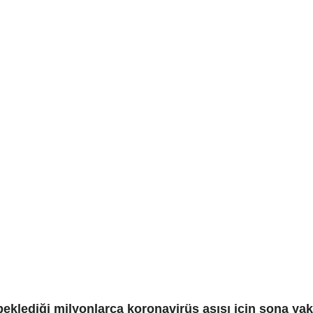
eklediği milyonlarca koronavirüs aşısı için sona yak