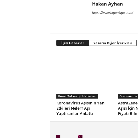
Hakan Ayhan
https://www.btgunlugu.com/
İlgili Haberler
Yazarın Diğer İçerikleri
Genel Teknoloji Haberleri
Coronavirus
Koronavirüs Aşısının Yan
AstraZene
Etkileri Neler? Aşı
Aşısı İçin 
Yaptıranlar Anlattı
Fiyatı Bile