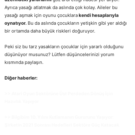
Ayrıca yasağı atlatmak da aslında çok kolay. Aileler bu
yasağı aşmak için oyunu çocuklara
kendi hesaplarıyla
oynatıyor.
Bu da aslında çocukların yetişkin gibi yer aldığı
bir ortamda daha büyük riskleri doğuruyor.
Peki siz bu tarz yasakların çocuklar için yararlı olduğunu
düşünüyor musunuz? Lütfen düşüncelerinizi yorum
kısmında paylaşın.
Diğer haberler:
>> Atari Oyun Sektörüne Üst Perdeden Dönüş İçin
Hazırlık Yapıyor
>> Bilgibim 10. Yılını Kutlamanın Gururunu Yaşıyor:
Şirketin 2021 Sonrası Hedefleri Sektöre Güç Katacak