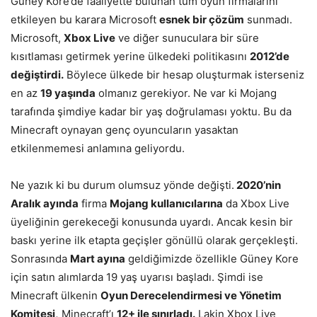
Güney Kore’de faaliyette bulunan tüm oyun firmalarını
etkileyen bu karara Microsoft
esnek bir çözüm
sunmadı.
Microsoft,
Xbox Live
ve diğer sunuculara bir süre
kısıtlaması getirmek yerine ülkedeki politikasını
2012’de
değiştirdi.
Böylece ülkede bir hesap oluşturmak isterseniz
en az
19 yaşında
olmanız gerekiyor. Ne var ki Mojang
tarafında şimdiye kadar bir yaş doğrulaması yoktu. Bu da
Minecraft oynayan genç oyuncuların yasaktan
etkilenmemesi anlamına geliyordu.
Ne yazık ki bu durum olumsuz yönde değişti.
2020’nin
Aralık ayında
firma
Mojang kullanıcılarına
da Xbox Live
üyeliğinin gerekeceği konusunda uyardı. Ancak kesin bir
baskı yerine ilk etapta geçişler gönüllü olarak gerçekleşti.
Sonrasında
Mart ayına
geldiğimizde özellikle Güney Kore
için satın alımlarda 19 yaş uyarısı başladı. Şimdi ise
Minecraft ülkenin
Oyun Derecelendirmesi ve Yönetim
Komitesi,
Minecraft’ı
12+ ile sınırladı.
Lakin Xbox Live