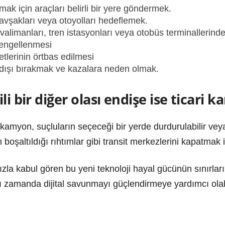
mak için araçları belirli bir yere göndermek.
vşakları veya otoyolları hedeflemek.
avalimanları, tren istasyonları veya otobüs terminallerind
 engellenmesi
etlerinin örtbas edilmesi
e dışı bırakmak ve kazalara neden olmak.
li bir diğer olası endişe ise ticari 
amyon, suçluların seçeceği bir yerde durdurulabilir veya 
şaltıldığı rıhtımlar gibi transit merkezlerini kapatmak içi
hızla kabul gören bu yeni teknoloji hayal gücünün sınırları
ı zamanda dijital savunmayı güçlendirmeye yardımcı olabi