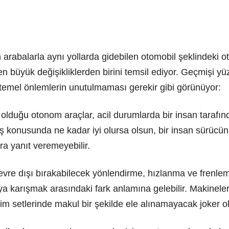
arabalarla aynı yollarda gidebilen otomobil şeklindeki o
n büyük değişikliklerden birini temsil ediyor. Geçmişi yü
temel önlemlerin unutulmaması gerekir gibi görünüyor:
 olduğu otonom araçlar, acil durumlarda bir insan tarafında
ş konusunda ne kadar iyi olursa olsun, bir insan sürücün
a yanıt veremeyebilir.
evre dışı bırakabilecek yönlendirme, hızlanma ve frenl
 karışmak arasındaki fark anlamına gelebilir. Makineler 
tim setlerinde makul bir şekilde ele alınamayacak joker ola