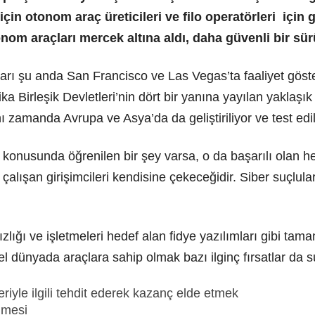
çin otonom araç üreticileri ve filo operatörleri için g
om araçları mercek altına aldı, daha güvenli bir sürüş
rı şu anda San Francisco ve Las Vegas’ta faaliyet göster
a Birleşik Devletleri’nin dört bir yanına yayılan yaklaşık
 zamanda Avrupa ve Asya’da da geliştiriliyor ve test edil
ği konusunda öğrenilen bir şey varsa, o da başarılı olan 
alışan girişimcileri kendisine çekeceğidir. Siber suçlular
sızlığı ve işletmeleri hedef alan fidye yazılımları gibi 
ksel dünyada araçlara sahip olmak bazı ilginç fırsatlar da 
riyle ilgili tehdit ederek kazanç elde etmek
lmesi