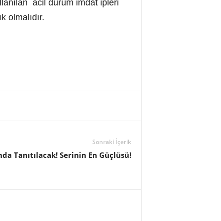
lanılan acil durum imdat ipleri
k olmalıdır.
Sonraki İçerik
da Tanıtılacak! Serinin En Güçlüsü!