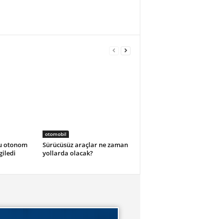
otomobil
u otonom
Sürücüsüz araçlar ne zaman
giledi
yollarda olacak?