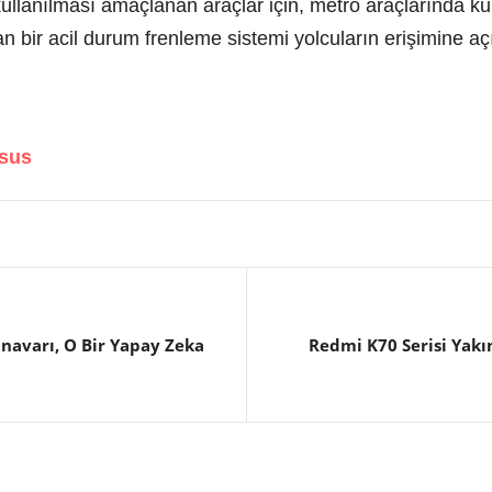
kullanılması amaçlanan araçlar için, metro araçlarında kul
 bir acil durum frenleme sistemi yolcuların erişimine açı
asus
anavarı, O Bir Yapay Zeka
Redmi K70 Serisi Yakın