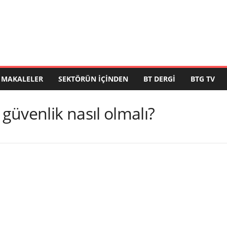
MAKALELER
SEKTÖRÜN İÇINDEN
BT DERGI
BTG TV
üvenlik nasıl olmalı?