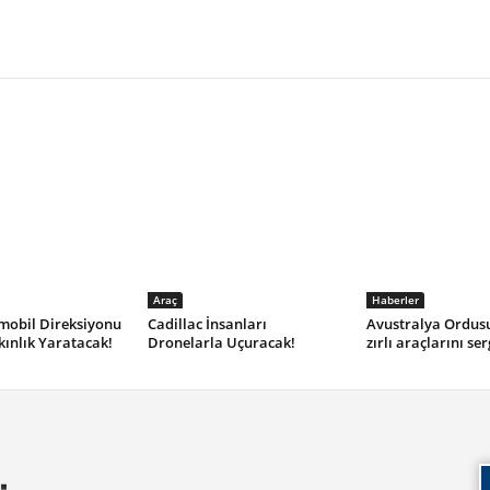
Araç
Haberler
mobil Direksiyonu
Cadillac İnsanları
Avustralya Ordus
ınlık Yaratacak!
Dronelarla Uçuracak!
zırlı araçlarını ser