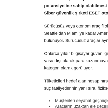
potansiyeline sahip olabilmesi i
Siber güvenlik şirketi ESET oton
Sürücüsüz veya otonom araç filola
Seattle’dan Miami’ye kadar Amerik
bulunuyor. Sürücüsüz araçlar aynı
Onlarca yıldır bilgisayar güvenli
yasa dışı olarak para kazanmaya ç
kategori olarak görülüyor.
Tüketicileri hedef alan hesap hır
suç faaliyetlerinin yanı sıra, fizi
Müşterileri seyahat geçmişle
Araçların uzaktan ele geçiri