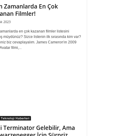
 Zamanlarda En Çok
anan Filmler!
ak 2023
manlarda en çok kazanan filmler listesini
 müydünüz? Sizce listenin ilk sırasında kim var?
seniz biz cevaplayalım. James Cameron'ın 2009
 Avatar filmi,...
 Teknoloji Haberleri
i Terminator Gelebilir, Ama
warzenegger İçin Sürpriz