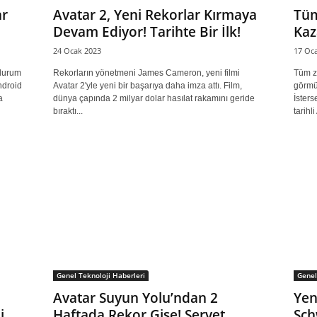
ar
Avatar 2, Yeni Rekorlar Kırmaya
Tüm
Devam Ediyor! Tarihte Bir İlk!
Kaz
24 Ocak 2023
17 Oc
 durum
Rekorların yönetmeni James Cameron, yeni filmi
Tüm za
Android
Avatar 2'yle yeni bir başarıya daha imza attı. Film,
görmüş
a
dünya çapında 2 milyar dolar hasılat rakamını geride
İster
bıraktı...
tarihli
Genel Teknoloji Haberleri
Genel
Avatar Suyun Yolu’ndan 2
Yen
i,
Haftada Rekor Gişe! Servet
Sch