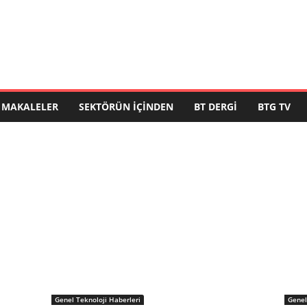
MAKALELER
SEKTÖRÜN İÇINDEN
BT DERGI
BTG TV
Genel Teknoloji Haberleri
Genel