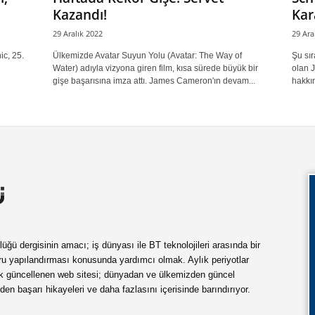
Kazandı!
Kar
29 Aralık 2022
29 Ara
ic, 25.
Ülkemizde Avatar Suyun Yolu (Avatar: The Way of
Şu sır
Water) adıyla vizyona giren film, kısa sürede büyük bir
olan J
gişe başarısına imza attı. James Cameron'ın devam...
hakkın
ü dergisinin amacı; iş dünyası ile BT teknolojileri arasında bir
ru yapılandırması konusunda yardımcı olmak. Aylık periyotlar
ük güncellenen web sitesi; dünyadan ve ülkemizden güncel
rden başarı hikayeleri ve daha fazlasını içerisinde barındırıyor.