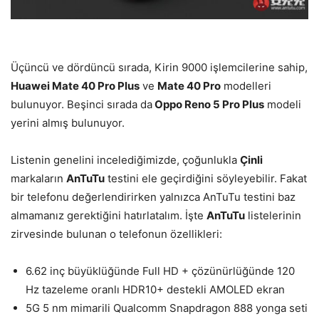
Üçüncü ve dördüncü sırada, Kirin 9000 işlemcilerine sahip,
Huawei Mate 40 Pro Plus
ve
Mate 40 Pro
modelleri
bulunuyor. Beşinci sırada da
Oppo Reno 5 Pro Plus
modeli
yerini almış bulunuyo­r.
Listenin genelini incelediğimizde, çoğunlukla
Çinli
markaların
AnTuTu
testini ele geçirdiğini söyleyebili­r. Fakat
bir telefonu değerlendirirken yalnızca AnTuTu testini baz
almamanız gerektiğini hatırlatalım. İşte
AnTuTu
listelerinin
zirvesinde bulunan o telefonun özellikleri:
6.62 inç büyüklüğünde Full HD + çözünürlüğünde 120
Hz tazeleme oranlı HDR10+ destekli AMOLED ekran
5G 5 nm mimarili Qualcomm Snapdragon 888 yonga seti