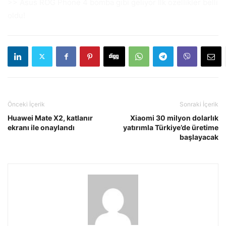
>> Asus ROG Phone 4 bomba gibi geliyor İlk özellikler belli
oldu!
Önceki İçerik
Sonraki İçerik
Huawei Mate X2, katlanır
Xiaomi 30 milyon dolarlık
ekranı ile onaylandı
yatırımla Türkiye’de üretime
başlayacak