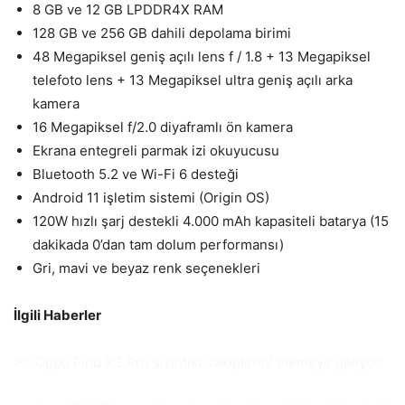
8 GB ve 12 GB LPDDR4X RAM
128 GB ve 256 GB dahili depolama birimi
48 Megapiksel geniş açılı lens f / 1.8 + 13 Megapiksel
telefoto lens + 13 Megapiksel ultra geniş açılı arka
kamera
16 Megapiksel f/2.0 diyaframlı ön kamera
Ekrana entegreli parmak izi okuyucusu
Bluetooth 5.2 ve Wi-Fi 6 desteği
Android 11 işletim sistemi (Origin OS)
120W hızlı şarj destekli 4.000 mAh kapasiteli batarya (15
dakikada 0’dan tam dolum performansı)
Gri, mavi ve beyaz renk seçenekleri
İlgili Haberler
>> Oppo Find X3 Pro sızıntısı: rakiplerini elemeye geliyor!