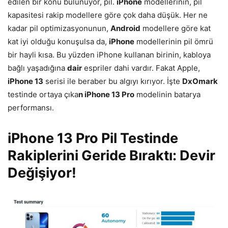
edilen bir konu bulunuyor, pil.
iPhone
modellerinin, pil
kapasitesi rakip modellere göre çok daha düşük. Her ne
kadar pil optimizasyonunun,
Android
modellere göre kat
kat iyi olduğu konuşulsa da,
iPhone
modellerinin pil ömrü
bir hayli kısa. Bu yüzden iPhone kullanan birinin, kabloya
bağlı yaşadığına
dair
espriler dahi vardır. Fakat Apple,
iPhone 13
serisi ile beraber bu algıyı kırıyor. İşte
DxOmark
testinde ortaya çıka
n iPhone 13 Pro
modelinin batarya
performansı.
iPhone 13 Pro Pil Testinde
Rakiplerini Geride Bıraktı: Devir
Değişiyor!