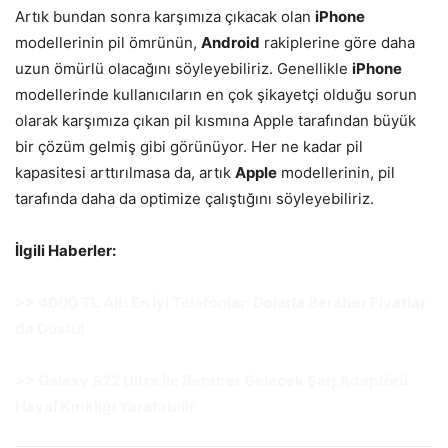
Artık bundan sonra karşımıza çıkacak olan
iPhone
modellerinin pil ömrünün,
Android
rakiplerine göre daha
uzun ömürlü olacağını söyleyebiliriz. Genellikle
iPhone
modellerinde kullanıcıların en çok şikayetçi olduğu sorun
olarak karşımıza çıkan pil kısmına Apple tarafından büyük
bir çözüm gelmiş gibi görünüyor. Her ne kadar pil
kapasitesi arttırılmasa da, artık
Apple
modellerinin, pil
tarafında daha da optimize çalıştığını söyleyebiliriz.
İlgili Haberler:
>> 4000 TL Altı En İyi Telefonlar: Dolarla Beraber Fiyatlar
da Düştü!
>> Galaxy S22 Ultra İle Beraber Gelecek Şarj Adaptörü
Hayal Kırıklığı Yaratabilir