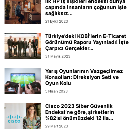
İlk HP iş ilişkileri endeksi dünya
çapında insanların çoğunun işle
sağlıksız...
21 Eylül 2023
Türkiye’deki KOBİ’lerin E-Ticaret
Görünümü Raporu Yayınladı! İşte
Çarpıcı Gerçekler…
31 Mayıs 2023
Yarış Oyunlarının Vazgeçilmez
Konsolları: Direksiyon Seti ve
Oyun Kolu
5 Nisan 2023
Cisco 2023 Siber Güvenlik
Endeksi’ne göre, şirketlerin
%82’si önümüzdeki 12 ila...
29 Mart 2023