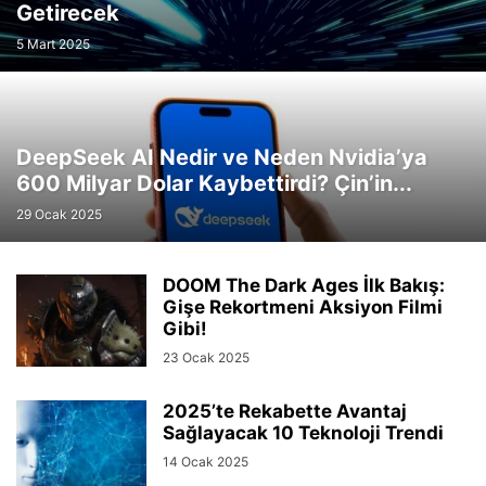
Getirecek
IPHONE
İŞ İLANLARI
KODLAMA
KORONAVIRÜS
KRIPTOPARA
KUBERNETES
LG
MAGAZIN
MAKALELER
MICROSOFT
MOBIL
5 Mart 2025
MOVIE
MYNET
NASIL YAPILIR
NETFLIX
ONEPLUS
OPPO
OTOMOBIL
OYUN
PLAYSTATION
POCO
REALME
REHBER
RÖPORTAJ
SAMSUNG
SANALLAŞTIRMA
SAVUNMA SANAYII
DeepSeek AI Nedir ve Neden Nvidia’ya
SEKTÖRÜN İÇINDEN
SERIES
SONY
SOSYAL MEDYA
600 Milyar Dolar Kaybettirdi? Çin’in...
SOSYAL SORUMLULUK PROJELERI
TCL
TECH
TEKNOLOJI
29 Ocak 2025
TEKNOPARK
TELEGRAM
TELEKOM
TELEVIZYON
TEPE
TIKTOK
TRAVEL
TWITTER
DOOM The Dark Ages İlk Bakış:
Gişe Rekortmeni Aksiyon Filmi
Gibi!
23 Ocak 2025
2025’te Rekabette Avantaj
Sağlayacak 10 Teknoloji Trendi
14 Ocak 2025